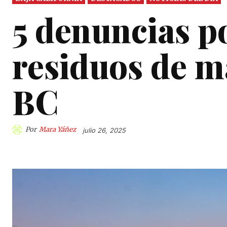
5 denuncias p
residuos de m
BC
Por
Mara Yáñez
julio 26, 2025