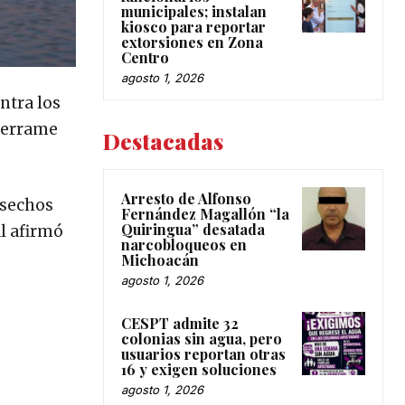
municipales; instalan
kiosco para reportar
extorsiones en Zona
Centro
agosto 1, 2026
ontra los
 derrame
Destacadas
Arresto de Alfonso
esechos
Fernández Magallón “la
Quiringua” desatada
l afirmó
narcobloqueos en
Michoacán
agosto 1, 2026
CESPT admite 32
colonias sin agua, pero
usuarios reportan otras
16 y exigen soluciones
agosto 1, 2026