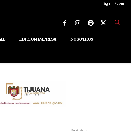
Sign in / Join
AL
EDICIÓN IMPRESA
NOSOTROS
-Publicidad -