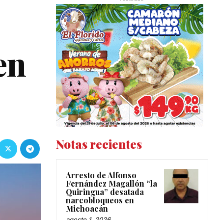
en
Notas recientes
Arresto de Alfonso
Fernández Magallón “la
Quiringua” desatada
narcobloqueos en
Michoacán
agosto 1, 2026