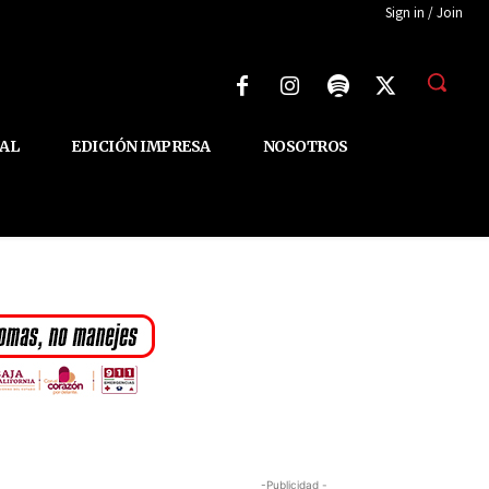
Sign in / Join
AL
EDICIÓN IMPRESA
NOSOTROS
-Publicidad -