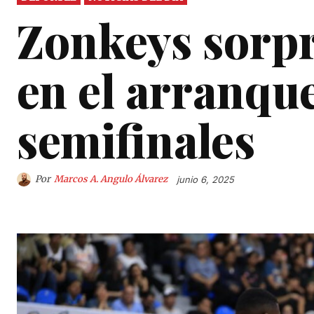
Zonkeys sorpr
en el arranque
semifinales
Por
Marcos A. Angulo Álvarez
junio 6, 2025