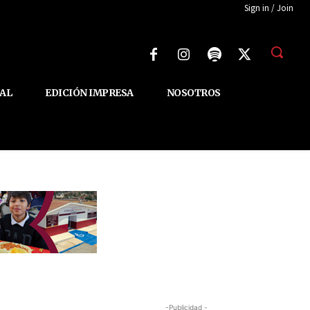
Sign in / Join
AL
EDICIÓN IMPRESA
NOSOTROS
-Publicidad -