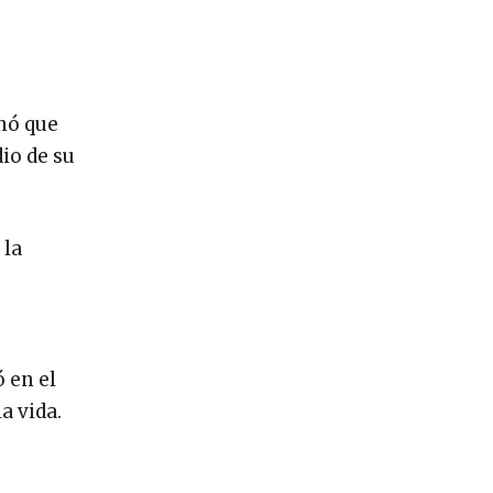
inó que
io de su
 la
 en el
a vida.