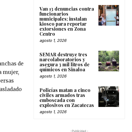
Van 13 denuncias contra
funcionarios
municipales; instalan
kiosco para reportar
extorsiones en Zona
Centro
agosto 1, 2026
SEMAR destruye tres
narcolaboratorios y
anchas de
asegura 3 mil litros de
químicos en Sinaloa
a mujer,
agosto 1, 2026
versas
rasladado
Policías matan a cinco
civiles armados tras
emboscada con
explosivos en Zacatecas
agosto 1, 2026
-Publicidad -