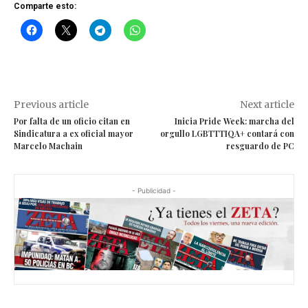
Comparte esto:
Previous article
Next article
Por falta de un oficio citan en
Inicia Pride Week: marcha del
Sindicatura a ex oficial mayor
orgullo LGBTTTIQA+ contará con
Marcelo Machain
resguardo de PC
- Publicidad -