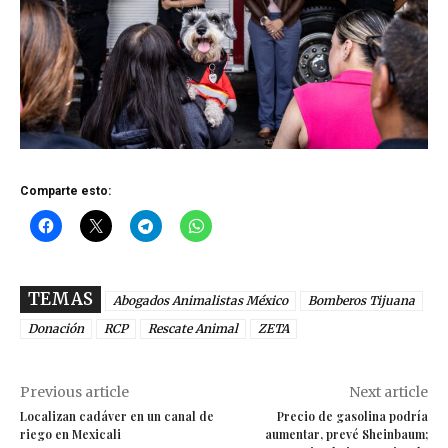
Comparte esto:
TEMAS
Abogados Animalistas México
Bomberos Tijuana
Donación
RCP
Rescate Animal
ZETA
Previous article
Next article
Localizan cadáver en un canal de
Precio de gasolina podría
riego en Mexicali
aumentar, prevé Sheinbaum;