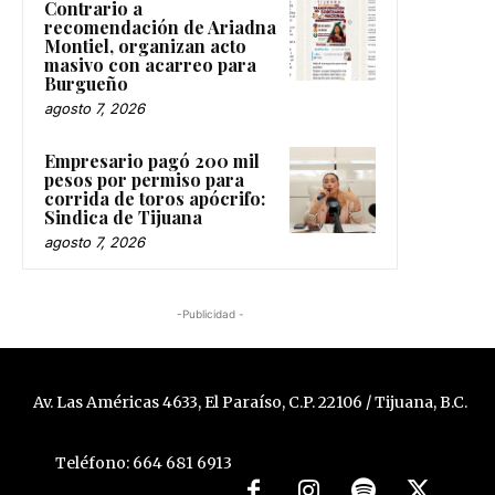
Contrario a
recomendación de Ariadna
Montiel, organizan acto
masivo con acarreo para
Burgueño
agosto 7, 2026
Empresario pagó 200 mil
pesos por permiso para
corrida de toros apócrifo:
Sindica de Tijuana
agosto 7, 2026
-Publicidad -
Av. Las Américas 4633, El Paraíso, C.P. 22106 / Tijuana, B.C.
Teléfono: 664 681 6913