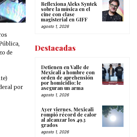
Reflexiona Aleks Syntek
sobre la música en el
cine con clase
magisterial en GIFF
agosto 1, 2026
ros
Pública,
Destacadas
zo de
Detienen en Valle de
Mexicali a hombre con
orden de aprehensión
te)
por homicidio; le
deral por
aseguran un arma
agosto 1, 2026
Ayer viernes, Mexicali
rompió récord de calor
al alcanzar los 49.3
grados
agosto 1, 2026