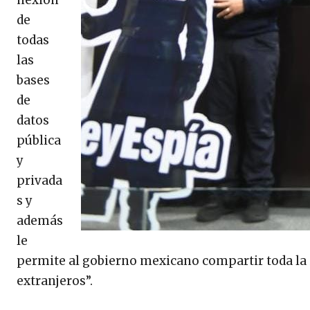
nexión
de
todas
las
bases
de
datos
pública
y
privada
s y
además
le
permite al gobierno mexicano compartir toda la 
extranjeros”.