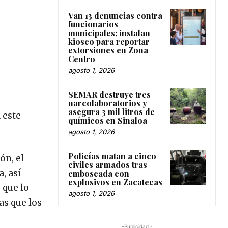
Van 13 denuncias contra
funcionarios
municipales; instalan
kiosco para reportar
extorsiones en Zona
Centro
agosto 1, 2026
SEMAR destruye tres
narcolaboratorios y
asegura 3 mil litros de
 este
químicos en Sinaloa
agosto 1, 2026
Policías matan a cinco
ón, el
civiles armados tras
, así
emboscada con
explosivos en Zacatecas
 que lo
agosto 1, 2026
as que los
-Publicidad -