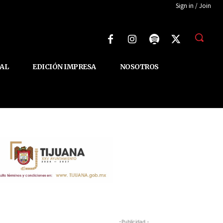
Sign in / Join
AL
EDICIÓN IMPRESA
NOSOTROS
-Publicidad -