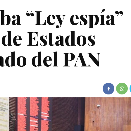
a “Ley espía”
 de Estados
ado del PAN