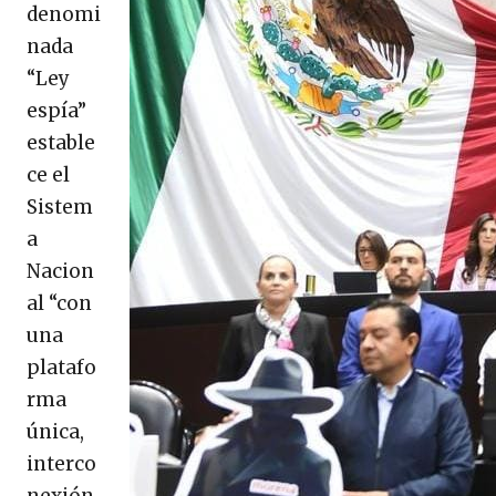
denomi
nada
“Ley
espía”
estable
ce el
Sistem
a
Nacion
al “con
una
platafo
rma
única,
interco