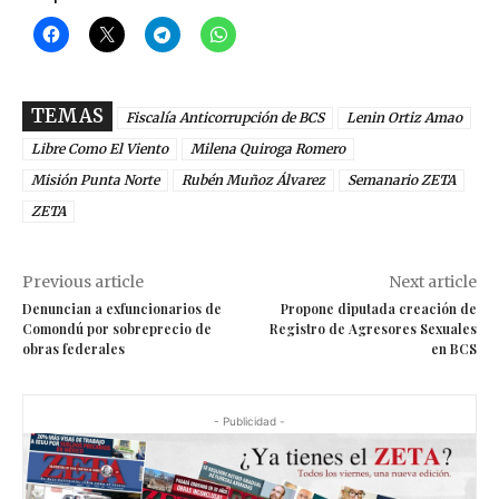
TEMAS
Fiscalía Anticorrupción de BCS
Lenin Ortiz Amao
Libre Como El Viento
Milena Quiroga Romero
Misión Punta Norte
Rubén Muñoz Álvarez
Semanario ZETA
ZETA
Previous article
Next article
Denuncian a exfuncionarios de
Propone diputada creación de
Comondú por sobreprecio de
Registro de Agresores Sexuales
obras federales
en BCS
- Publicidad -