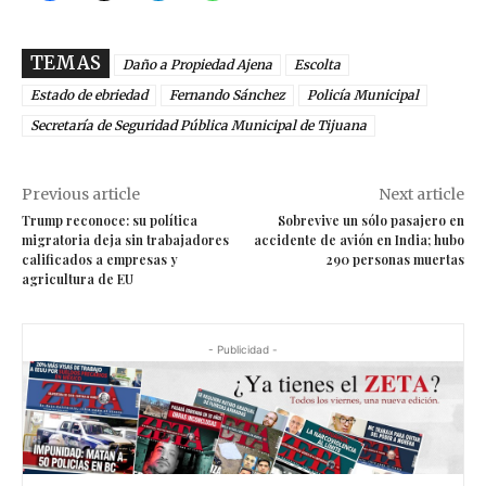
TEMAS
Daño a Propiedad Ajena
Escolta
Estado de ebriedad
Fernando Sánchez
Policía Municipal
Secretaría de Seguridad Pública Municipal de Tijuana
Previous article
Next article
Trump reconoce: su política
Sobrevive un sólo pasajero en
migratoria deja sin trabajadores
accidente de avión en India; hubo
calificados a empresas y
290 personas muertas
agricultura de EU
- Publicidad -