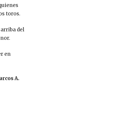
 quienes
os toros.
 arriba del
nor.
er en
arcos A.