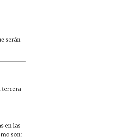
ue serán
a tercera
s en las
como son: