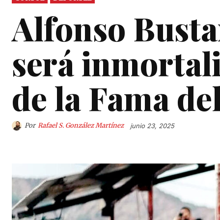
Alfonso Bust
será inmortali
de la Fama de
Por
Rafael S. González Martínez
junio 23, 2025