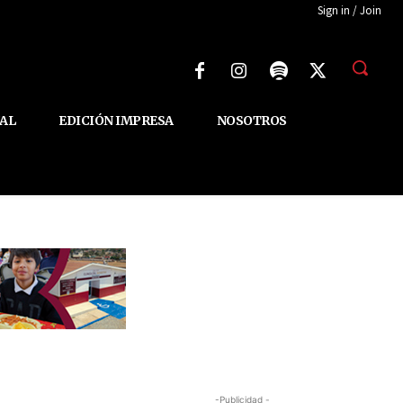
Sign in / Join
AL
EDICIÓN IMPRESA
NOSOTROS
-Publicidad -