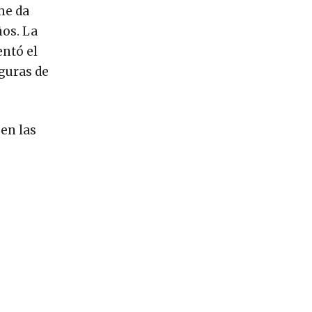
me da
ños. La
entó el
guras de
 en las