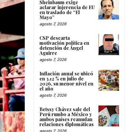
Sheinbaum exige
aclarar injerencia de EU
en traslado de “El
Mayo”
agosto 7, 2026
CSP descarta
motivación política en
detención de Ángel
Aguirre
agosto 7, 2026
Inflación anual se ubicó
en 3.12 % en julio de
2026, su menor nivel en
el año
agosto 7, 2026
Betssy Chávez sale del
Perú rumbo a México y
ambos países reanudan
relaciones diplomáticas
agosto 7, 2026