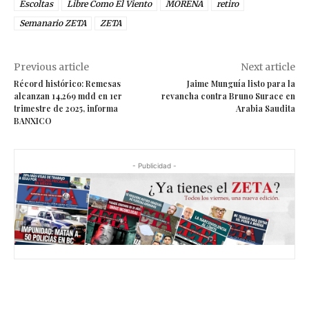
Escoltas
Libre Como El Viento
MORENA
retiro
Semanario ZETA
ZETA
Previous article
Next article
Récord histórico: Remesas
Jaime Munguía listo para la
alcanzan 14,269 mdd en 1er
revancha contra Bruno Surace en
trimestre de 2025, informa
Arabia Saudita
BANXICO
- Publicidad -