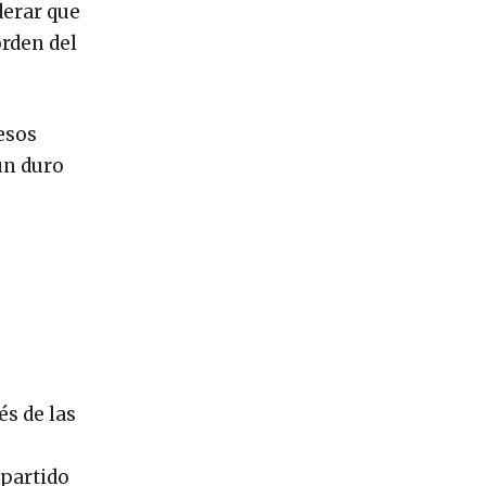
derar que
orden del
pesos
un duro
és de las
 partido