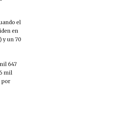
cuando el
viden en
) y un 70
mil 647
6 mil
, por