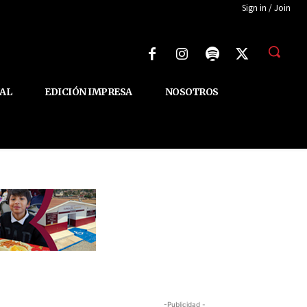
Sign in / Join
AL
EDICIÓN IMPRESA
NOSOTROS
-Publicidad -