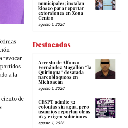
municipales; instalan
kiosco para reportar
extorsiones en Zona
Centro
agosto 1, 2026
róximas
Destacadas
ación
a revocar
Arresto de Alfonso
 partidos
Fernández Magallón “la
Quiringua” desatada
ado a la
narcobloqueos en
Michoacán
agosto 1, 2026
 ciento de
CESPT admite 32
colonias sin agua, pero
s
usuarios reportan otras
16 y exigen soluciones
agosto 1, 2026