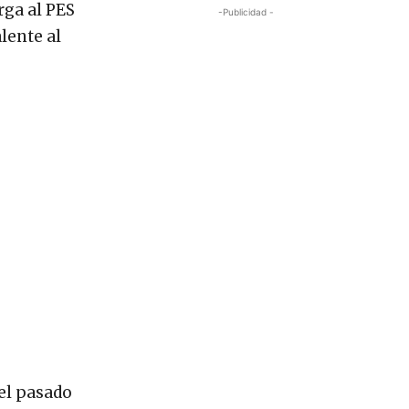
rga al PES
-Publicidad -
lente al
 el pasado