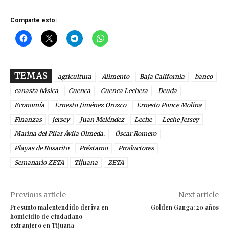
Comparte esto:
TEMAS
agricultura
Alimento
Baja California
banco
canasta básica
Cuenca
Cuenca Lechera
Deuda
Economía
Ernesto Jiménez Orozco
Ernesto Ponce Molina
Finanzas
jersey
Juan Meléndez
Leche
Leche Jersey
Marina del Pilar Ávila Olmeda.
Óscar Romero
Playas de Rosarito
Préstamo
Productores
Semanario ZETA
Tijuana
ZETA
Previous article
Next article
Presunto malentendido deriva en
Golden Ganga: 20 años
homicidio de ciudadano
extranjero en Tijuana