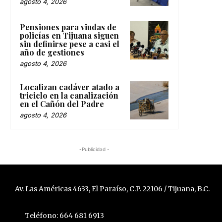
agosto 4, 2026
Pensiones para viudas de
policías en Tijuana siguen
sin definirse pese a casi el
año de gestiones
agosto 4, 2026
Localizan cadáver atado a
triciclo en la canalización
en el Cañón del Padre
agosto 4, 2026
-Publicidad -
Av. Las Américas 4633, El Paraíso, C.P. 22106 / Tijuana, B.C.
Teléfono: 664 681 6913