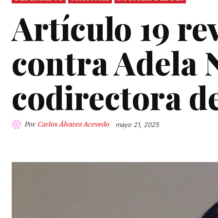
Artículo 19 r
contra Adela 
codirectora d
Por
Carlos Álvarez Acevedo
mayo 21, 2025