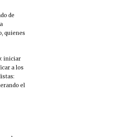
ado de
na
o, quienes
: iniciar
car a los
istas:
derando el