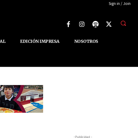
Sign in / Join
AL
EDICIÓN IMPRESA
NOSOTROS
-Publicidad -