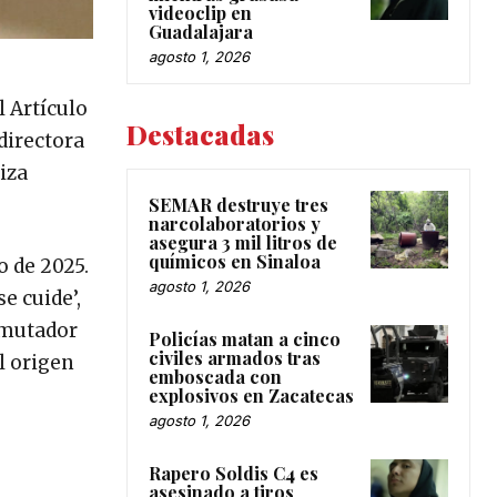
videoclip en
Guadalajara
agosto 1, 2026
 Artículo
Destacadas
directora
iza
SEMAR destruye tres
narcolaboratorios y
asegura 3 mil litros de
químicos en Sinaloa
o de 2025.
agosto 1, 2026
e cuide’,
nmutador
Policías matan a cinco
civiles armados tras
l origen
emboscada con
explosivos en Zacatecas
agosto 1, 2026
Rapero Soldis C4 es
asesinado a tiros