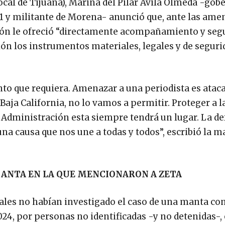
local de Tijuana), Marina del Pilar Ávila Olmeda -go
021 y militante de Morena- anunció que, ante las ame
ción le ofreció “directamente acompañamiento y se
ión los instrumentos materiales, legales y de seguri
 que requiera. Amenazar a una periodista es ataca
Baja California, no lo vamos a permitir. Proteger a 
a Administración esta siempre tendrá un lugar. La d
na causa que nos une a todas y todos”, escribió la 
ANTA EN LA QUE MENCIONARON A ZETA
erales no habían investigado el caso de una manta co
24, por personas no identificadas -y no detenidas-, 