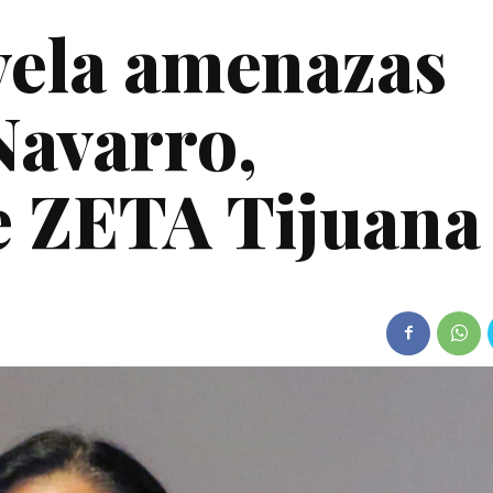
evela amenazas
Navarro,
e ZETA Tijuana