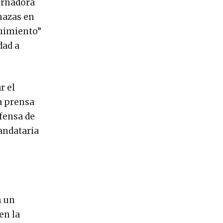
bernadora
nazas en
guimiento”
dad a
r el
la prensa
efensa de
mandataria
n un
en la