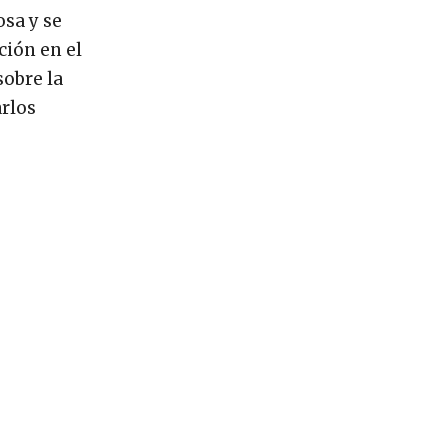
osa y se
ción en el
sobre la
arlos