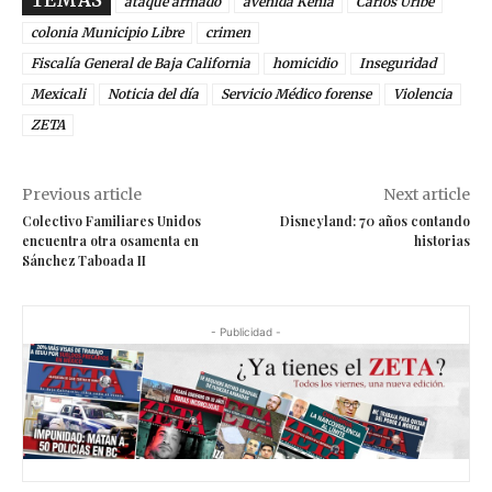
TEMAS
ataque armado
avenida Kenia
Carlos Uribe
colonia Municipio Libre
crimen
Fiscalía General de Baja California
homicidio
Inseguridad
Mexicali
Noticia del día
Servicio Médico forense
Violencia
ZETA
Previous article
Next article
Colectivo Familiares Unidos
Disneyland: 70 años contando
encuentra otra osamenta en
historias
Sánchez Taboada II
- Publicidad -