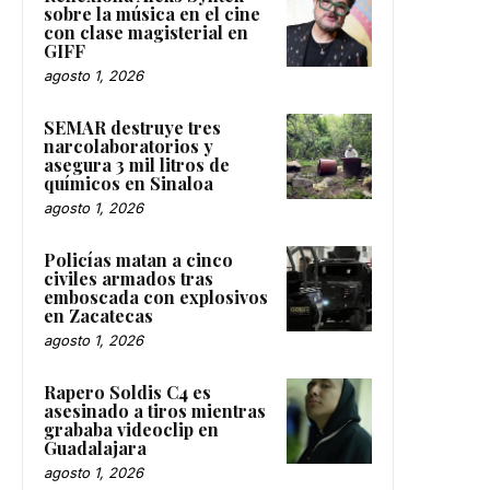
sobre la música en el cine
con clase magisterial en
GIFF
agosto 1, 2026
SEMAR destruye tres
narcolaboratorios y
asegura 3 mil litros de
químicos en Sinaloa
agosto 1, 2026
Policías matan a cinco
civiles armados tras
emboscada con explosivos
en Zacatecas
agosto 1, 2026
Rapero Soldis C4 es
asesinado a tiros mientras
grababa videoclip en
Guadalajara
agosto 1, 2026