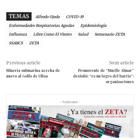
TEMAS
Alfredo Ojeda
COVID-19
Enfermedades Respiratorias Agudas
Epidemiología
Influenza
Libre Como El Viento
Salud
Semanario ZETA
SSABCS
ZETA
Previous article
Next article
Minería submarina acecha de
Promovente de “Muelle Almar”
nuevo al Golfo de Ulloa
desistió; “es un logro del barrio”:
organizaciones
- Publicidad -