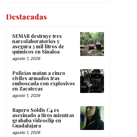
Destacadas
SEMAR destruye tres
narcolaboratorios y
asegura 3 mil litros de
químicos en Sinaloa
agosto 1, 2026
Policías matan a cinco
civiles armados tras
emboscada con explosivos
en Zacatecas
agosto 1, 2026
Rapero Soldis C4 es
asesinado a tiros mientras
grababa videoclip en
Guadalajara
agosto 1, 2026