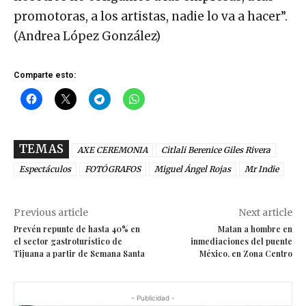
promotoras, a los artistas, nadie lo va a hacer”.
(Andrea López González)
Comparte esto:
TEMAS
AXE CEREMONIA
Citlali Berenice Giles Rivera
Espectáculos
FOTÓGRAFOS
Miguel Ángel Rojas
Mr Indie
Previous article
Next article
Prevén repunte de hasta 40% en
Matan a hombre en
el sector gastroturístico de
inmediaciones del puente
Tijuana a partir de Semana Santa
México, en Zona Centro
- Publicidad -