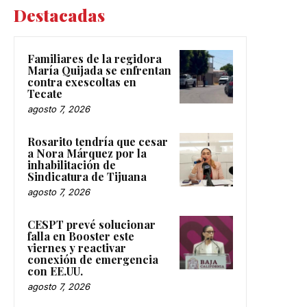
Destacadas
Familiares de la regidora
María Quijada se enfrentan
contra exescoltas en
Tecate
agosto 7, 2026
Rosarito tendría que cesar
a Nora Márquez por la
inhabilitación de
Sindicatura de Tijuana
agosto 7, 2026
CESPT prevé solucionar
falla en Booster este
viernes y reactivar
conexión de emergencia
con EE.UU.
agosto 7, 2026