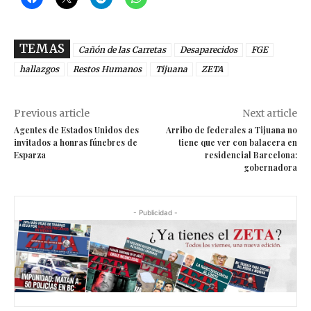
TEMAS
Cañón de las Carretas
Desaparecidos
FGE
hallazgos
Restos Humanos
Tijuana
ZETA
Previous article
Next article
Agentes de Estados Unidos des
Arribo de federales a Tijuana no
invitados a honras fúnebres de
tiene que ver con balacera en
Esparza
residencial Barcelona:
gobernadora
- Publicidad -