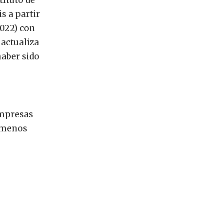
s a partir
2022) con
 actualiza
aber sido
empresas
y menos