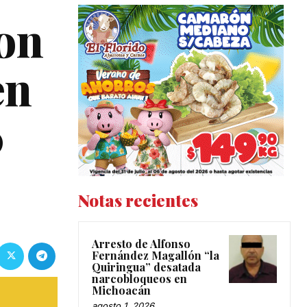
on
en
0
Notas recientes
Arresto de Alfonso
Fernández Magallón “la
Quiringua” desatada
narcobloqueos en
Michoacán
agosto 1, 2026