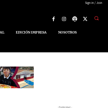
Sign in / Join
AL
EDICIÓN IMPRESA
NOSOTROS
-Publicidad -