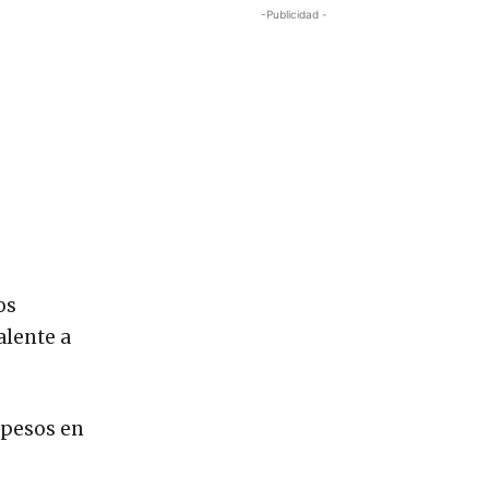
-Publicidad -
os
alente a
 pesos en