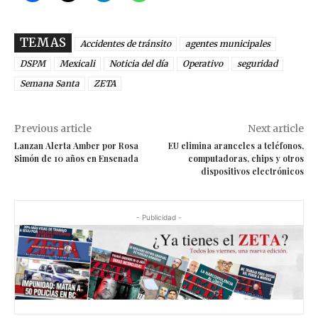
TEMAS
Accidentes de tránsito
agentes municipales
DSPM
Mexicali
Noticia del día
Operativo
seguridad
Semana Santa
ZETA
Previous article
Next article
Lanzan Alerta Amber por Rosa
EU elimina aranceles a teléfonos,
Simón de 10 años en Ensenada
computadoras, chips y otros
dispositivos electrónicos
- Publicidad -