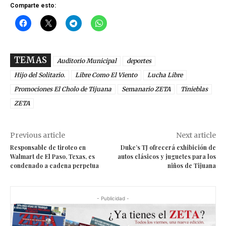
Comparte esto:
TEMAS
Auditorio Municipal
deportes
Hijo del Solitario.
Libre Como El Viento
Lucha Libre
Promociones El Cholo de Tijuana
Semanario ZETA
Tinieblas
ZETA
Previous article
Next article
Responsable de tiroteo en
Duke’s TJ ofrecerá exhibición de
Walmart de El Paso, Texas, es
autos clásicos y juguetes para los
condenado a cadena perpetua
niños de Tijuana
- Publicidad -