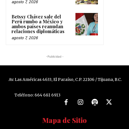
agosto 7, 2026
Betssy Chávez sale del
Perú rumbo a México y
ambos países reanudan
relaciones diplomáticas
agosto 7, 2026
-Publicidad -
Av. Las Américas 4633, El Paraíso, C.P. 22106 / Tijuana, B.C.
Teléfono: 664 681 6913
Mapa de Sitio