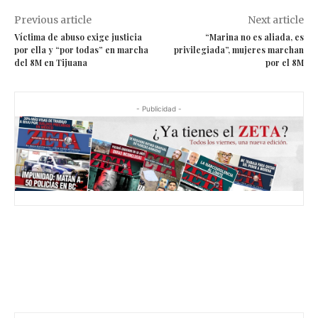
Previous article
Next article
Víctima de abuso exige justicia
“Marina no es aliada, es
por ella y “por todas” en marcha
privilegiada”, mujeres marchan
del 8M en Tijuana
por el 8M
- Publicidad -