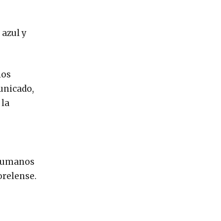
 azul y
los
unicado,
 la
s humanos
orelense.