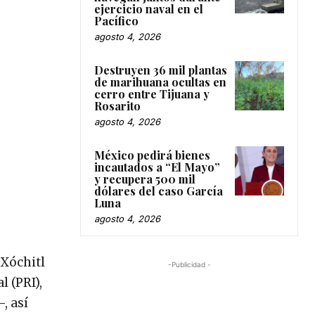
ejercicio naval en el
Pacífico
agosto 4, 2026
Destruyen 36 mil plantas
de marihuana ocultas en
cerro entre Tijuana y
Rosarito
agosto 4, 2026
México pedirá bienes
incautados a “El Mayo”
y recupera 500 mil
dólares del caso García
Luna
agosto 4, 2026
 Xóchitl
-Publicidad -
l (PRI),
, así