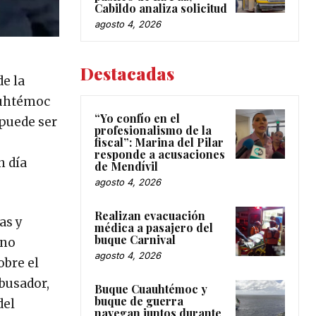
Cabildo analiza solicitud
agosto 4, 2026
Destacadas
de la
uauhtémoc
“Yo confío en el
 puede ser
profesionalismo de la
fiscal”: Marina del Pilar
responde a acusaciones
n día
de Mendívil
agosto 4, 2026
Realizan evacuación
as y
médica a pasajero del
buque Carnival
 no
agosto 4, 2026
obre el
busador,
Buque Cuauhtémoc y
buque de guerra
del
navegan juntos durante