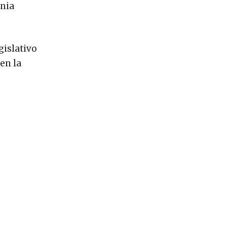
enia
gislativo
en la