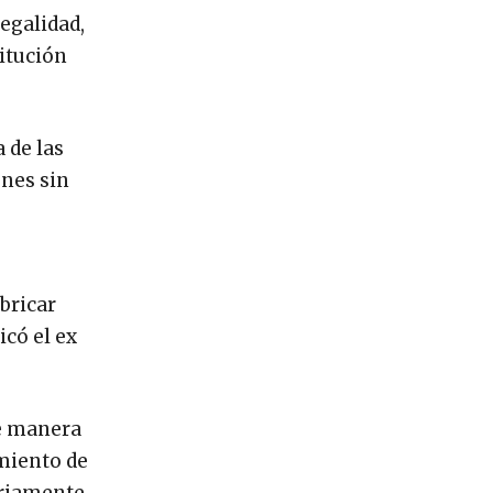
egalidad,
titución
 de las
ones sin
bricar
icó el ex
de manera
imiento de
oriamente