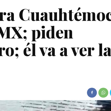
ra Cuauhtémo
MX; piden
o; él va a ver l