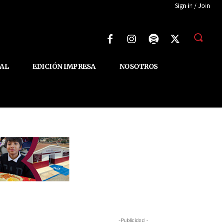
Sign in / Join
AL
EDICIÓN IMPRESA
NOSOTROS
-Publicidad -