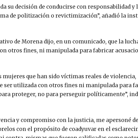
da su decisión de conducirse con responsabilidad y l
rma de politización o revictimización”, añadió la ins
lativo de Morena dijo, en un comunicado, que la lucha
con otros fines, ni manipulada para fabricar acusaci
s mujeres que han sido víctimas reales de violencia,
 ser utilizada con otros fines ni manipulada para fa
 para proteger, no para perseguir políticamente”, ind
arencia y compromiso con la justicia, me apersoné 
Morelos con el propósito de coadyuvar en el esclarec
 mi contra, mismas que fueron calificadas como not