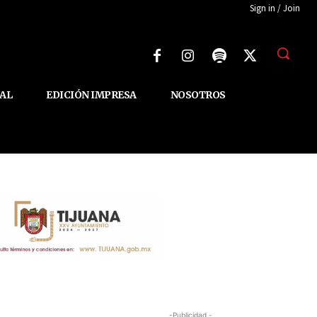
Sign in / Join
AL
EDICIÓN IMPRESA
NOSOTROS
-Publicidad -