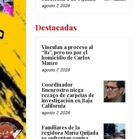
agosto 7, 2026
Destacadas
Vinculan a proceso al
“R1”, pero no por el
homicidio de Carlos
Manzo
agosto 7, 2026
Coordinador
Buenrostro niega
rezago de carpetas de
investigación en Baja
California
agosto 7, 2026
Familiares de la
regidora María Quijada
se enfrentan contra