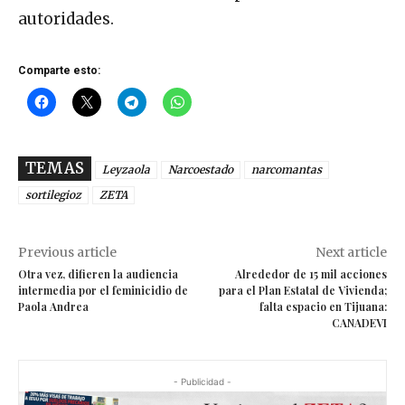
autoridades.
Comparte esto:
TEMAS
Leyzaola
Narcoestado
narcomantas
sortilegioz
ZETA
Previous article
Next article
Otra vez, difieren la audiencia
Alrededor de 15 mil acciones
intermedia por el feminicidio de
para el Plan Estatal de Vivienda;
Paola Andrea
falta espacio en Tijuana:
CANADEVI
- Publicidad -