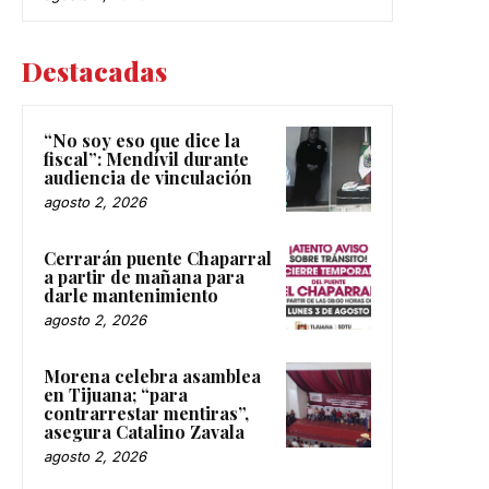
Destacadas
“No soy eso que dice la
fiscal”: Mendívil durante
audiencia de vinculación
agosto 2, 2026
Cerrarán puente Chaparral
a partir de mañana para
darle mantenimiento
agosto 2, 2026
Morena celebra asamblea
en Tijuana; “para
contrarrestar mentiras”,
asegura Catalino Zavala
agosto 2, 2026