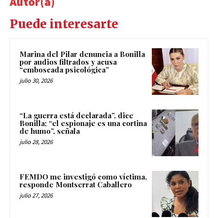
Autor(a)
Puede interesarte
Marina del Pilar denuncia a Bonilla
por audios filtrados y acusa
“emboscada psicológica”
julio 30, 2026
“La guerra está declarada”, dice
Bonilla; “el espionaje es una cortina
de humo”, señala
julio 28, 2026
FEMDO me investigó como víctima,
responde Montserrat Caballero
julio 27, 2026