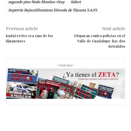
segundo piso Nodo Morelos-Otay
Sidurt
Supervía Bajacaliforniana Elevada de Tijuana S.A.P.I.
Previous article
Next article
Kudai revive era emo de los
Disparan contra policías en el
tijuanenses
Valle de Guadalupe; hay dos
detenidos
- Publicidad -