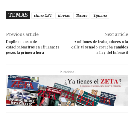
TEMAS
clima ZET
lluvias
Tecate
Tijuana
Previous article
Next article
Duplican costo de
2 millones de trabajadores a la
estacionómetros en Tijuana: 21
calle si Senado aprueba cambios
pesos la primera hora
a Ley del Infonavit
- Publicidad -