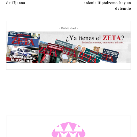
de Tijuana
colonia Hipódromo; hay un
detenido
- Publicidad -