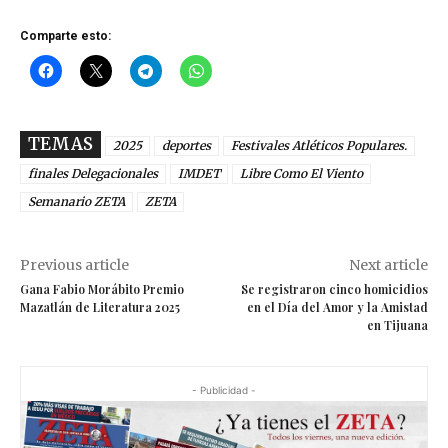
Comparte esto:
TEMAS
2025
deportes
Festivales Atléticos Populares.
finales Delegacionales
IMDET
Libre Como El Viento
Semanario ZETA
ZETA
Previous article
Next article
Gana Fabio Morábito Premio
Se registraron cinco homicidios
Mazatlán de Literatura 2025
en el Día del Amor y la Amistad
en Tijuana
- Publicidad -