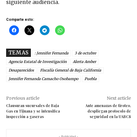
siguiente audiencia.
Comparte esto:
TEMAS
: Jennifer Fernanda
3 de octubre
Agencia Estatal de Investigación
Alerta Amber
Desaparecidos
Fiscalía General de Baja California
Jennifer Fernanda Camacho Osobampo
Puebla
Previous article
Next article
Clausuran sucursales de Baja
Ante amenazas de tiroteo,
Gas en Tijuana y se intensifica
despliegan protocolo de
inspección a gaseras
seguridad en la UABCS
- Publicidad -