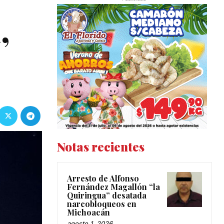
,
Notas recientes
Arresto de Alfonso
Fernández Magallón “la
Quiringua” desatada
narcobloqueos en
Michoacán
agosto 1, 2026