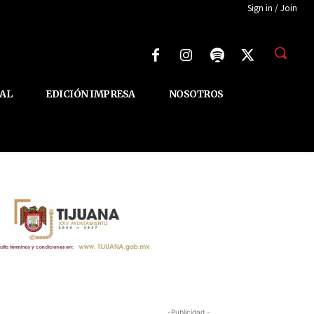
Sign in / Join
AL
EDICIÓN IMPRESA
NOSOTROS
-Publicidad -