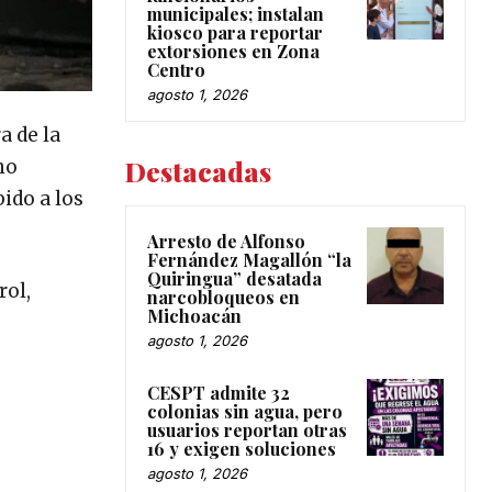
municipales; instalan
kiosco para reportar
extorsiones en Zona
Centro
agosto 1, 2026
a de la
Destacadas
ho
ido a los
Arresto de Alfonso
Fernández Magallón “la
Quiringua” desatada
rol,
narcobloqueos en
Michoacán
agosto 1, 2026
CESPT admite 32
colonias sin agua, pero
usuarios reportan otras
16 y exigen soluciones
agosto 1, 2026