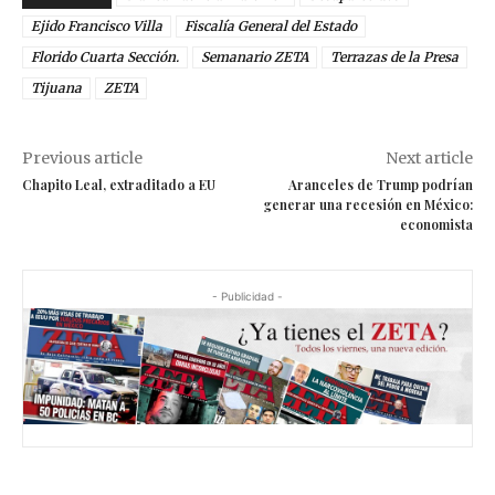
Ejido Francisco Villa
Fiscalía General del Estado
Florido Cuarta Sección.
Semanario ZETA
Terrazas de la Presa
Tijuana
ZETA
Previous article
Next article
Chapito Leal, extraditado a EU
Aranceles de Trump podrían
generar una recesión en México:
economista
- Publicidad -