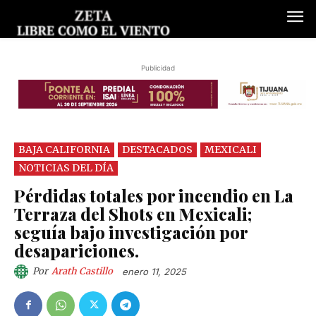
Publicidad
BAJA CALIFORNIA
DESTACADOS
MEXICALI
NOTICIAS DEL DÍA
Pérdidas totales por incendio en La
Terraza del Shots en Mexicali;
seguía bajo investigación por
desapariciones.
Por
Arath Castillo
enero 11, 2025