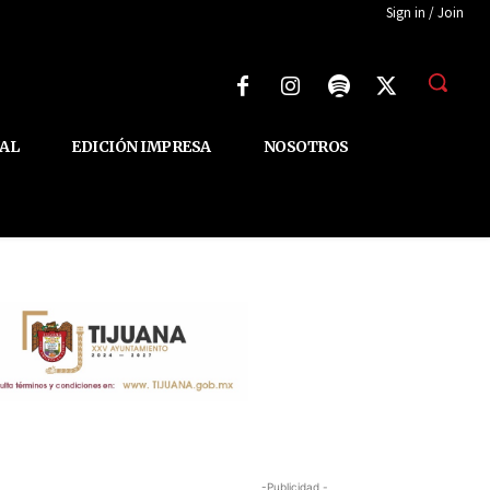
Sign in / Join
AL
EDICIÓN IMPRESA
NOSOTROS
-Publicidad -