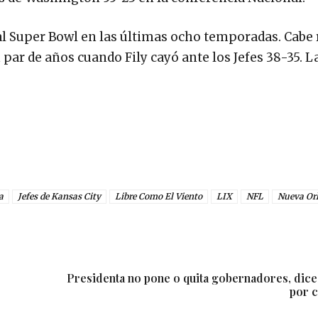
 al Super Bowl en las últimas ocho temporadas. Cabe
 par de años cuando Fily cayó ante los Jefes 38-35. 
a
Jefes de Kansas City
Libre Como El Viento
LIX
NFL
Nueva Or
Presidenta no pone o quita gobernadores, dic
por c