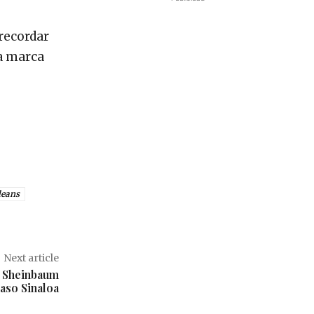
 recordar
La marca
leans
Next article
e Sheinbaum
aso Sinaloa