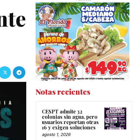
nte
Notas recientes
CESPT admite 32
colonias sin agua, pero
usuarios reportan otras
16 y exigen soluciones
agosto 1, 2026