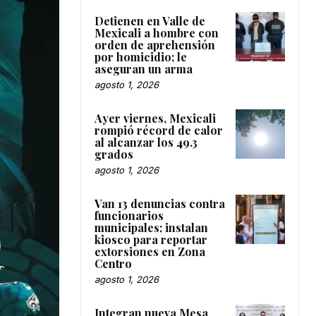
Detienen en Valle de
Mexicali a hombre con
orden de aprehensión
por homicidio; le
aseguran un arma
agosto 1, 2026
Ayer viernes, Mexicali
rompió récord de calor
al alcanzar los 49.3
grados
agosto 1, 2026
Van 13 denuncias contra
funcionarios
municipales; instalan
kiosco para reportar
extorsiones en Zona
Centro
agosto 1, 2026
Integran nueva Mesa