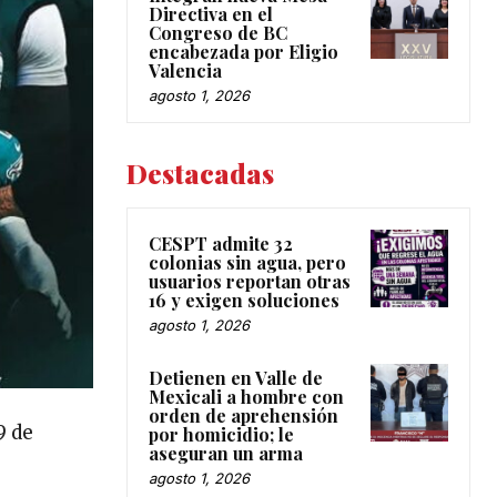
Directiva en el
Congreso de BC
encabezada por Eligio
Valencia
agosto 1, 2026
Destacadas
CESPT admite 32
colonias sin agua, pero
usuarios reportan otras
16 y exigen soluciones
agosto 1, 2026
Detienen en Valle de
Mexicali a hombre con
orden de aprehensión
9 de
por homicidio; le
aseguran un arma
agosto 1, 2026