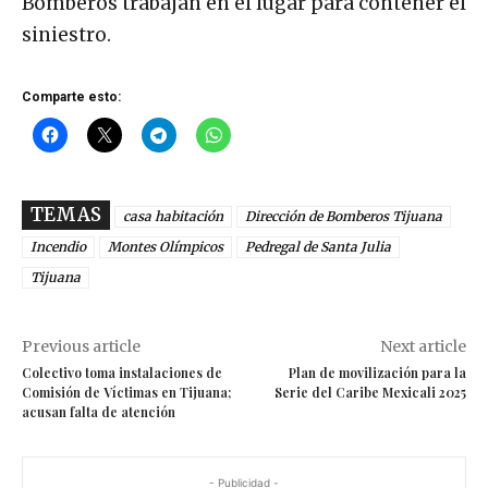
Bomberos trabajan en el lugar para contener el
siniestro.
Comparte esto:
TEMAS
casa habitación
Dirección de Bomberos Tijuana
Incendio
Montes Olímpicos
Pedregal de Santa Julia
Tijuana
Previous article
Next article
Colectivo toma instalaciones de
Plan de movilización para la
Comisión de Víctimas en Tijuana;
Serie del Caribe Mexicali 2025
acusan falta de atención
- Publicidad -