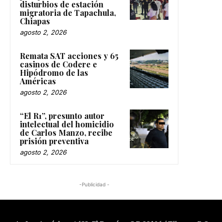
disturbios de estación
migratoria de Tapachula,
Chiapas
agosto 2, 2026
Remata SAT acciones y 65
casinos de Codere e
Hipódromo de las
Américas
agosto 2, 2026
“El R1”, presunto autor
intelectual del homicidio
de Carlos Manzo, recibe
prisión preventiva
agosto 2, 2026
-Publicidad -