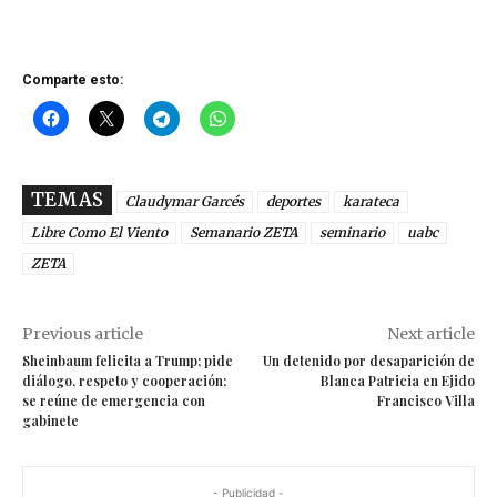
Comparte esto:
TEMAS
Claudymar Garcés
deportes
karateca
Libre Como El Viento
Semanario ZETA
seminario
uabc
ZETA
Previous article
Next article
Sheinbaum felicita a Trump; pide
Un detenido por desaparición de
diálogo, respeto y cooperación;
Blanca Patricia en Ejido
se reúne de emergencia con
Francisco Villa
gabinete
- Publicidad -