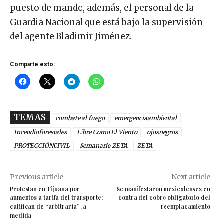
puesto de mando, además, el personal de la
Guardia Nacional que está bajo la supervisión
del agente Bladimir Jiménez.
Comparte esto:
TEMAS
combate al fuego
emergenciaambiental
Incendioforestales
Libre Como El Viento
ojosnegros
PROTECCIÓNCIVIL
Semanario ZETA
ZETA
Previous article
Next article
Protestan en Tijuana por
Se manifestaron mexicalenses en
aumentos a tarifa del transporte;
contra del cobro obligatorio del
califican de “arbitraria” la
reemplacamiento
medida