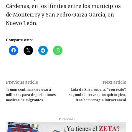
Cárdenas, en los límites entre los municipios
de Monterrey y San Pedro Garza García, en
Nuevo León.
Comparte esto:
Previous article
Next article
Trump confirma que usará
Lula da Silva supera, “con éxito”,
militares para deportaciones
segunda intervención quirúrgica,
masivas de migrantes
tras hemorragia intracraneal
- Publicidad -