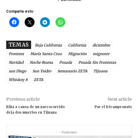
Comparte esto:
TEMAS
Baja California
California
diciembre
Frontera
María Santa Cruz
Migración
migrante
Navidad
Noche Buena
Posada
Posada Sin Fronteras
san Diego
San Ysidro
Semanario ZETA
Tijuana
Whiskey 8
ZETA
Previous article
Next article
Riña a causa de un narcocorrido
Por el tricampeonato
deja dos muertos en Tijuana
- Publicidad -