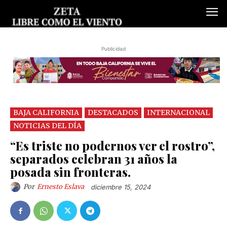
Publicidad
BAJA CALIFORNIA
DESTACADOS
INTERNACIONAL
NOTICIAS DEL DÍA
“Es triste no podernos ver el rostro”,
separados celebran 31 años la
posada sin fronteras.
Por
Ernesto Eslava
diciembre 15, 2024