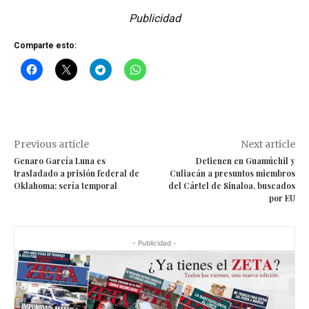
Publicidad
Comparte esto:
Previous article
Next article
Genaro García Luna es
Detienen en Guamúchil y
trasladado a prisión federal de
Culiacán a presuntos miembros
Oklahoma; sería temporal
del Cártel de Sinaloa, buscados
por EU
- Publicidad -