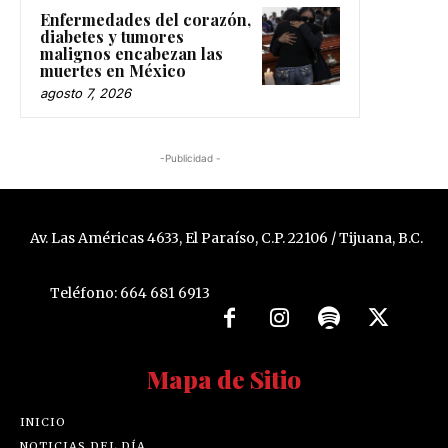
Enfermedades del corazón,
diabetes y tumores
malignos encabezan las
muertes en México
agosto 7, 2026
-Publicidad -
Av. Las Américas 4633, El Paraíso, C.P. 22106 / Tijuana, B.C.
Teléfono: 664 681 6913
Mapa de Sitio
INICIO
NOTICIAS DEL DÍA