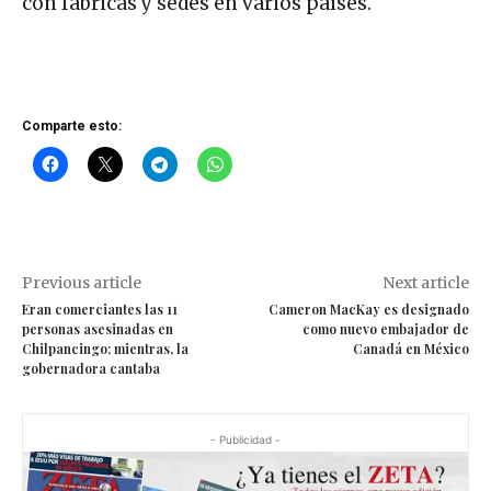
con fábricas y sedes en varios países.​
Comparte esto:
Previous article
Next article
Eran comerciantes las 11
Cameron MacKay es designado
personas asesinadas en
como nuevo embajador de
Chilpancingo; mientras, la
Canadá en México
gobernadora cantaba
- Publicidad -