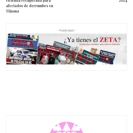
vivienda recuperada para
2024
afectados de derrumbes en
Tijuana
- Publicidad -