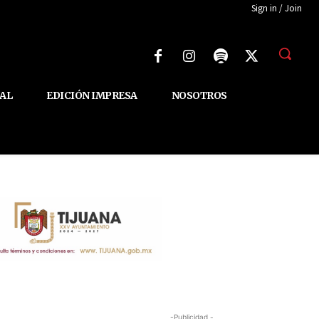
Sign in / Join
AL
EDICIÓN IMPRESA
NOSOTROS
-Publicidad -