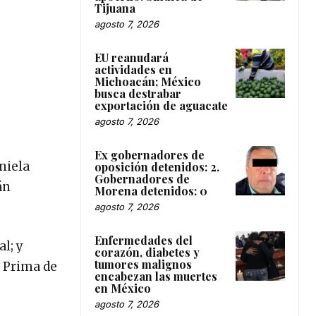
Tijuana
agosto 7, 2026
EU reanudará
actividades en
Michoacán; México
busca destrabar
exportación de aguacate
agosto 7, 2026
Ex gobernadores de
niela
oposición detenidos: 2.
Gobernadores de
án
Morena detenidos: 0
agosto 7, 2026
Enfermedades del
l; y
corazón, diabetes y
tumores malignos
a Prima de
encabezan las muertes
en México
agosto 7, 2026