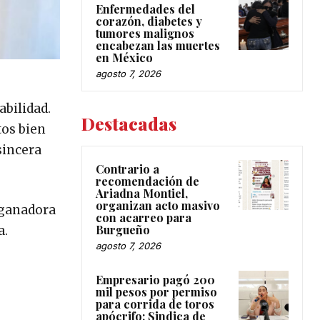
Enfermedades del
corazón, diabetes y
tumores malignos
encabezan las muertes
en México
agosto 7, 2026
abilidad.
Destacadas
tos bien
sincera
Contrario a
recomendación de
Ariadna Montiel,
organizan acto masivo
a ganadora
con acarreo para
Burgueño
a.
agosto 7, 2026
Empresario pagó 200
mil pesos por permiso
para corrida de toros
apócrifo: Sindica de