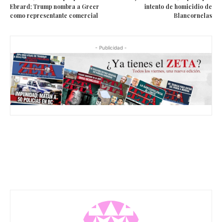
Ebrard; Trump nombra a Greer
intento de homicidio de
como representante comercial
Blancornelas
- Publicidad -