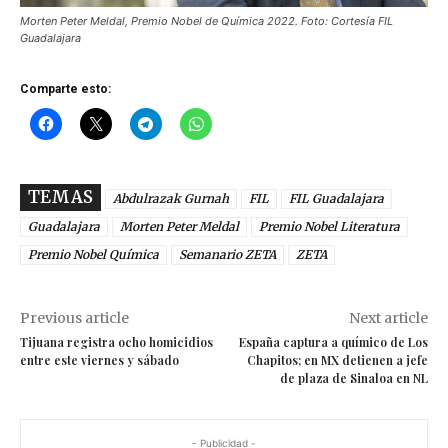
Morten Peter Meldal, Premio Nobel de Química 2022. Foto: Cortesía FIL
Guadalajara
Comparte esto:
TEMAS
Abdulrazak Gurnah
FIL
FIL Guadalajara
Guadalajara
Morten Peter Meldal
Premio Nobel Literatura
Premio Nobel Química
Semanario ZETA
ZETA
Previous article
Next article
Tijuana registra ocho homicidios
España captura a químico de Los
entre este viernes y sábado
Chapitos; en MX detienen a jefe
de plaza de Sinaloa en NL
- Publicidad -