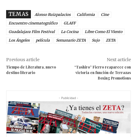
TEMAS
Alonso Ruizpalacios
California
Cine
Encuentro cinematográfico
GLAFF
Guadalajara Film Festival
La Cocina
Libre Como El Viento
Los Ángeles
película
Semanario ZETA
Sujo
ZETA
Previous article
Next article
Tiempo de Literatura, nuevo
“Tashiro” Fierro reaparece con
destino literario
victoria en función de Terrazas
Boxing Promotions
- Publicidad -