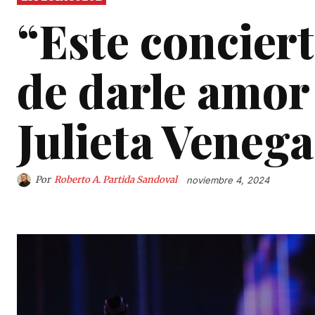
“Este concier
de darle amor 
Julieta Venega
Por
Roberto A. Partida Sandoval
noviembre 4, 2024