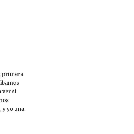
a primera
evábamos
 ver si
amos
, y yo una