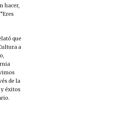
n hacer,
 “Eres
elató que
Cultura a
o,
rnia
uvimos
és de la
 y éxitos
rio.