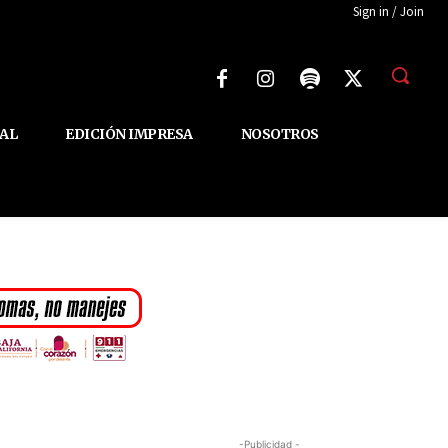
Sign in / Join
AL
EDICIÓN IMPRESA
NOSOTROS
-Publicidad -