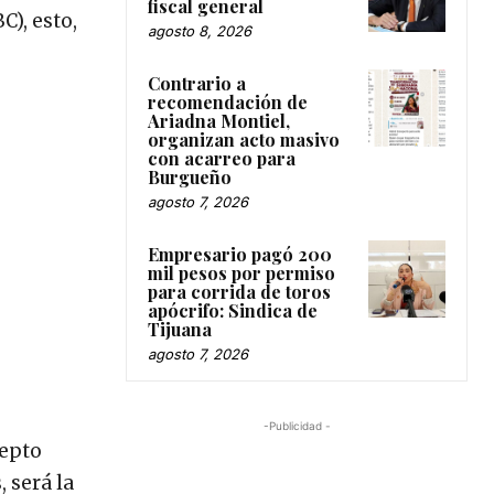
fiscal general
C), esto,
agosto 8, 2026
Contrario a
recomendación de
Ariadna Montiel,
organizan acto masivo
con acarreo para
Burgueño
agosto 7, 2026
Empresario pagó 200
mil pesos por permiso
para corrida de toros
apócrifo: Sindica de
Tijuana
agosto 7, 2026
-Publicidad -
cepto
 será la