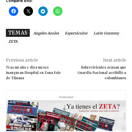
Comparte esto:
TEMAS
Angeles Azules
Espectáculoz
Latin Grammy
ZETA
Previous article
Next article
Tras un año y diez meses
Sobrevivientes acusan que
inauguran Hospital en Zona Este
Guardia Nacional acribilló a
de Tijuana
colombianos
- Publicidad -