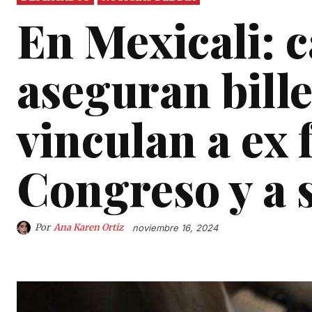
En Mexicali: c
aseguran bille
vinculan a ex 
Congreso y a s
Por
Ana Karen Ortiz
noviembre 16, 2024