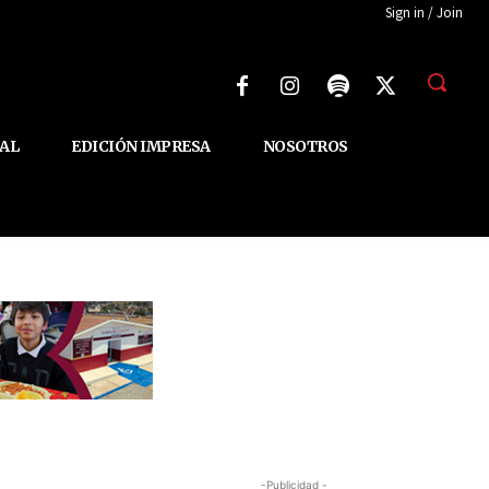
Sign in / Join
AL
EDICIÓN IMPRESA
NOSOTROS
-Publicidad -