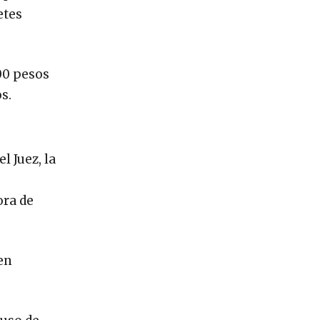
etes
100 pesos
s.
l Juez, la
ora de
en