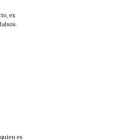
io, ex
falsos.
 quien es