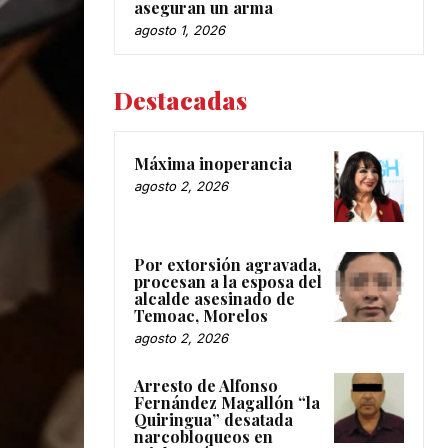
aseguran un arma
agosto 1, 2026
Destacadas
Máxima inoperancia
agosto 2, 2026
Por extorsión agravada,
procesan a la esposa del
alcalde asesinado de
Temoac, Morelos
agosto 2, 2026
Arresto de Alfonso
Fernández Magallón “la
Quiringua” desatada
narcobloqueos en