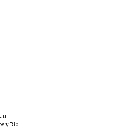
.
 un
s y Río