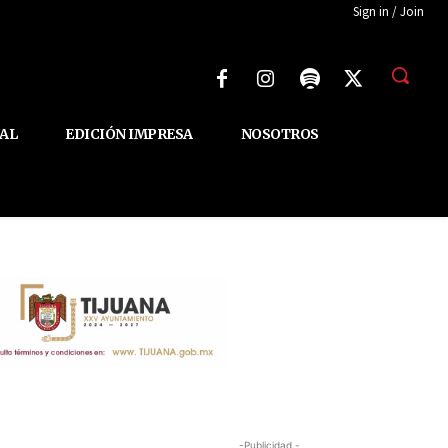
Sign in / Join
AL
EDICIÓN IMPRESA
NOSOTROS
-Publicidad -