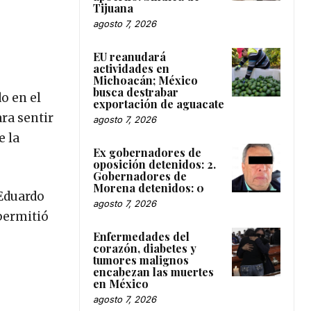
Tijuana
agosto 7, 2026
EU reanudará
actividades en
Michoacán; México
busca destrabar
o en el
exportación de aguacate
ra sentir
agosto 7, 2026
e la
Ex gobernadores de
oposición detenidos: 2.
Gobernadores de
Morena detenidos: 0
 Eduardo
agosto 7, 2026
 permitió
Enfermedades del
corazón, diabetes y
tumores malignos
encabezan las muertes
en México
agosto 7, 2026