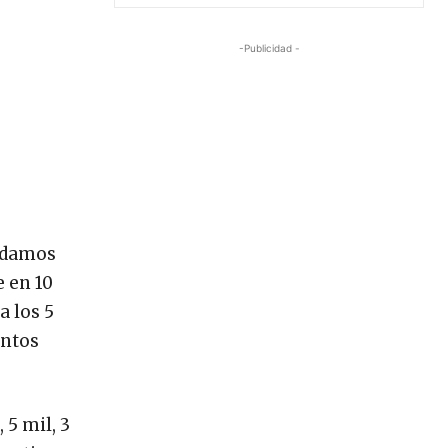
-Publicidad -
s damos
 en 10
a los 5
entos
 5 mil, 3