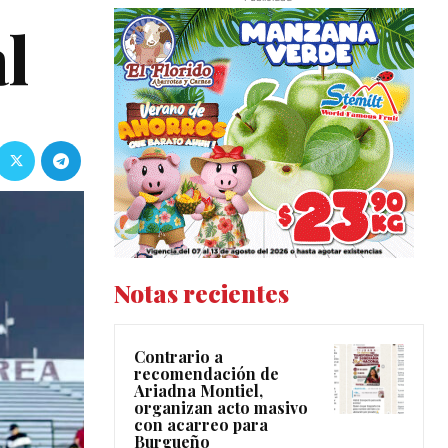
al
Notas recientes
Contrario a
recomendación de
Ariadna Montiel,
organizan acto masivo
con acarreo para
Burgueño