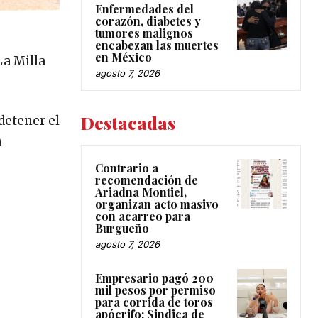
Enfermedades del
corazón, diabetes y
tumores malignos
encabezan las muertes
en México
La Milla
agosto 7, 2026
Destacadas
detener el
a
Contrario a
recomendación de
Ariadna Montiel,
organizan acto masivo
con acarreo para
Burgueño
agosto 7, 2026
Empresario pagó 200
mil pesos por permiso
para corrida de toros
apócrifo: Sindica de